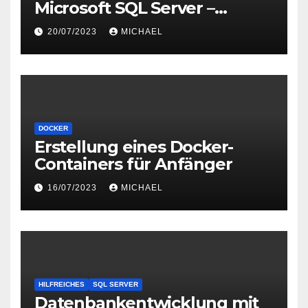
Microsoft SQL Server –
Verwendung von UNIQUE
20/07/2023
MICHAEL
Constraints
DOCKER
Erstellung eines Docker-
Containers für Anfänger
16/07/2023
MICHAEL
HILFREICHES
SQL SERVER
Datenbankentwicklung mit