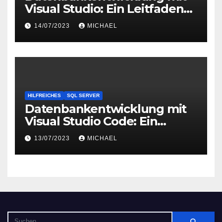
Visual Studio: Ein Leitfaden
zur Einrichtung und
14/07/2023
MICHAEL
Konfiguration
HILFREICHES
SQL SERVER
Datenbankentwicklung mit
Visual Studio Code: Ein
Leitfaden
13/07/2023
MICHAEL