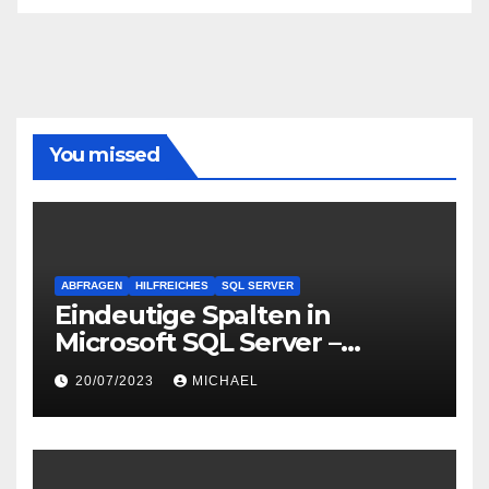
You missed
ABFRAGEN
HILFREICHES
SQL SERVER
Eindeutige Spalten in
Microsoft SQL Server –
Verwendung von UNIQUE
20/07/2023
MICHAEL
Constraints