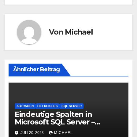
Von
Michael
Ähnlicher Beitrag
ABFRAGEN
HILFREICHES
SQL SERVER
Eindeutige Spalten in
Microsoft SQL Server –
Verwendung von UNIQUE
JULI 20, 2023
MICHAEL