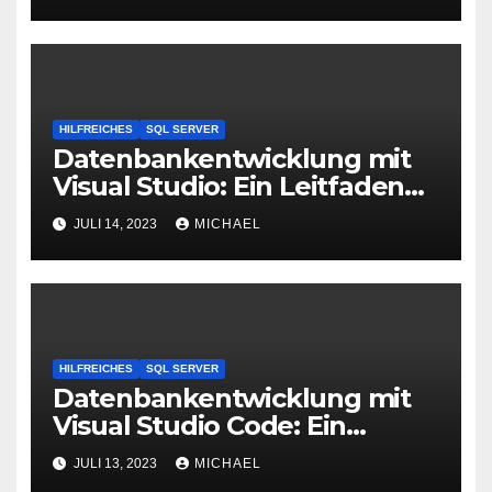
Constraints
HILFREICHES
SQL SERVER
Datenbankentwicklung mit
Visual Studio: Ein Leitfaden
zur Einrichtung und
JULI 14, 2023
MICHAEL
Konfiguration
HILFREICHES
SQL SERVER
Datenbankentwicklung mit
Visual Studio Code: Ein
Leitfaden
JULI 13, 2023
MICHAEL