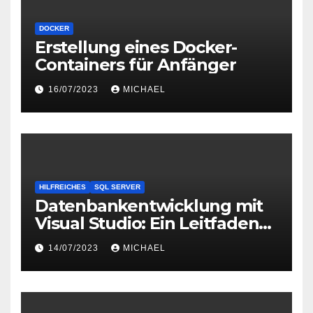
DOCKER
Erstellung eines Docker-
Containers für Anfänger
16/07/2023
MICHAEL
HILFREICHES
SQL SERVER
Datenbankentwicklung mit
Visual Studio: Ein Leitfaden
zur Einrichtung und
14/07/2023
MICHAEL
Konfiguration